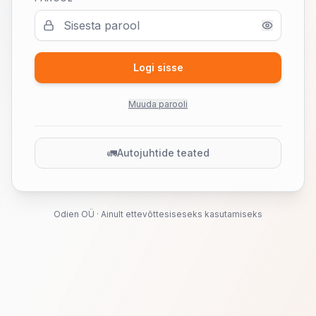
Logi sisse
Muuda parooli
🚛
Autojuhtide teated
Odien OÜ · Ainult ettevõttesiseseks kasutamiseks