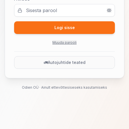
Logi sisse
Muuda parooli
🚛
Autojuhtide teated
Odien OÜ · Ainult ettevõttesiseseks kasutamiseks